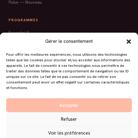
Pulse — Nouveau
PROGRAMMES
Essentiel 5
Sculpt'Express
Gérer le consentement
Pilates Ballon
Mobilité & Silhouette
Pour offrir les meilleures expériences, nous utilisons des technologies
Stop Mal de Dos
telles que les cookies pour stocker et/ou accéder aux informations des
Silhouette Tonique
appareils. Le fait de consentir à ces technologies nous permettra de
traiter des données telles que le comportement de navigation ou les ID
uniques sur ce site. Le fait de ne pas consentir ou de retirer son
À PROPOS
consentement peut avoir un effet négatif sur certaines caractéristiques
et fonctions.
Livre Pilates au Mur
Blog
Contact
Accepter
Espace membres
Refuser
© 2026 e-Pilates · Audrey Brun · contact@e-pilates.fr
Voir les préférences