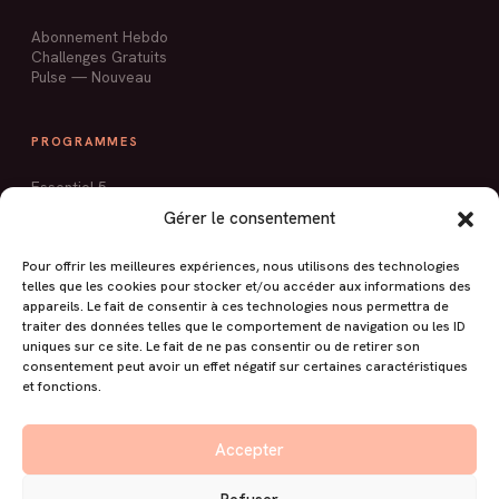
Abonnement Hebdo
Challenges Gratuits
Pulse — Nouveau
PROGRAMMES
Essentiel 5
Sculpt'Express
Gérer le consentement
Pilates Ballon
Mobilité & Silhouette
Pour offrir les meilleures expériences, nous utilisons des technologies
Stop Mal de Dos
telles que les cookies pour stocker et/ou accéder aux informations des
Silhouette Tonique
appareils. Le fait de consentir à ces technologies nous permettra de
traiter des données telles que le comportement de navigation ou les ID
uniques sur ce site. Le fait de ne pas consentir ou de retirer son
À PROPOS
consentement peut avoir un effet négatif sur certaines caractéristiques
et fonctions.
Livre Pilates au Mur
Blog
Contact
Accepter
Espace membres