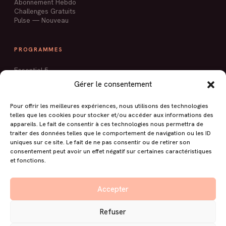
Abonnement Hebdo
Challenges Gratuits
Pulse — Nouveau
PROGRAMMES
Essentiel 5
Sculpt'Express
Gérer le consentement
Pilates Ballon
Mobilité & Silhouette
Pour offrir les meilleures expériences, nous utilisons des technologies
Stop Mal de Dos
telles que les cookies pour stocker et/ou accéder aux informations des
Silhouette Tonique
appareils. Le fait de consentir à ces technologies nous permettra de
traiter des données telles que le comportement de navigation ou les ID
uniques sur ce site. Le fait de ne pas consentir ou de retirer son
À PROPOS
consentement peut avoir un effet négatif sur certaines caractéristiques
et fonctions.
Livre Pilates au Mur
Blog
Contact
Accepter
Espace membres
Refuser