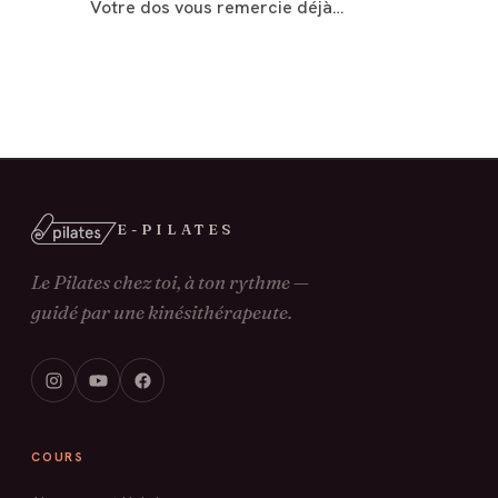
Votre dos vous remercie déjà…
E-PILATES
Le Pilates chez toi, à ton rythme —
guidé par une kinésithérapeute.
COURS