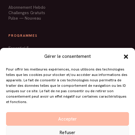
Abonnement Hebdo
Challenges Gratuits
Pulse — Nouveau
PROGRAMMES
Essentiel 5
Sculpt'Express
Gérer le consentement
Pilates Ballon
Mobilité & Silhouette
Stop Mal de Dos
Pour offrir les meilleures expériences, nous utilisons des technologies
Silhouette Tonique
telles que les cookies pour stocker et/ou accéder aux informations des
appareils. Le fait de consentir à ces technologies nous permettra de
traiter des données telles que le comportement de navigation ou les ID
uniques sur ce site. Le fait de ne pas consentir ou de retirer son
À PROPOS
consentement peut avoir un effet négatif sur certaines caractéristiques
et fonctions.
Livre Pilates au Mur
Blog
Contact
Accepter
Espace membres
Refuser