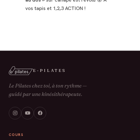
vos tapis et 1,2,3 ACTION !
E-PILATES
Le Pilates chez toi, à ton rythme —
guidé par une kinésithérapeute.
COURS